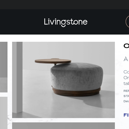
O
À
Co
Or
ta
RE
ST
Dél
Fin
F