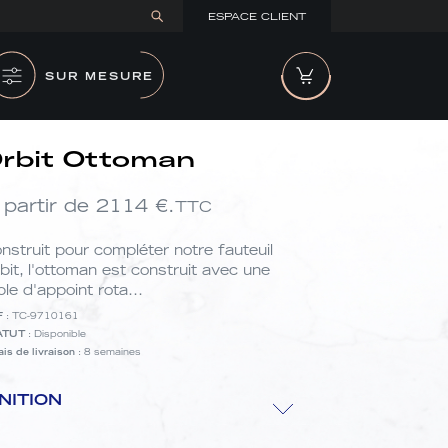
ESPACE CLIENT
SUR MESURE
rbit Ottoman
 partir de
2114
€.
TTC
nstruit pour compléter notre fauteuil
bit, l'ottoman est construit avec une
ble d'appoint rota...
F
: TC-9710161
ATUT
: Disponible
ais de livraison
: 8 semaines
ition
INITION