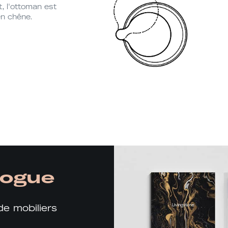
t, l'ottoman est
en chêne.
logue
de mobiliers