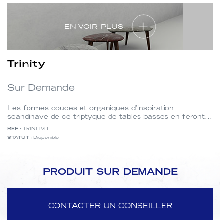
EN VOIR PLUS
Trinity
Sur Demande
Les formes douces et organiques d’inspiration
scandinave de ce triptyque de tables basses en feront...
REF
: TRINLIVI1
STATUT
: Disponible
PRODUIT SUR DEMANDE
CONTACTER UN CONSEILLER